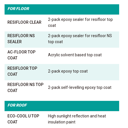
FOR FLOOR
2-pack epoxy sealer for resifloor top
RESIFLOOR CLEAR
coat
RESIFLOOR NS
2-pack epoxy sealer for resifloor NS
SEALER
top coat
AC-FLOOR TOP
Acrylic solvent based top coat
COAT
RESIFLOOR TOP
2-pack epoxy top coat
COAT
RESIFLOOR NS TOP
2-pack self-levelling epoxy top coat
COAT
FOR ROOF
ECO-COOL U TOP
High sunlight reflection and heat
COAT
insulation paint